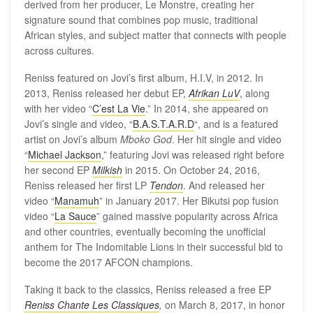
derived from her producer, Le Monstre, creating her
signature sound that combines pop music, traditional
African styles, and subject matter that connects with people
across cultures.
Reniss featured on Jovi’s first album, H.I.V, in 2012. In
2013, Reniss released her debut EP,
Afrikan LuV
, along
with her video “
C’est La Vie
.” In 2014, she appeared on
Jovi’s single and video, “
B.A.S.T.A.R.D
“, and is a featured
artist on Jovi’s album
M
boko God
. Her hit single and video
“
Michael Jackson
,” featuring Jovi was released right before
her second EP
Milkish
in 2015. On October 24, 2016,
Reniss released her first LP
Tendon
. And released her
video “
Manamuh
” in January 2017. Her Bikutsi pop fusion
video “
La Sauce
” gained massive popularity across Africa
and other countries, eventually becoming the unofficial
anthem for The Indomitable Lions in their successful bid to
become the 2017 AFCON champions.
Taking it back to the classics, Reniss released a free EP
Reniss Chante Les Classiques
,
on March 8, 2017, in honor