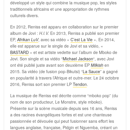
développé un style qui combine la musique pop, les styles
traditionnels africains et une appropriation de rythmes
culturels divers.
En 2012, Reniss est apparu en collaboration sur le premier
album de Jovi :
H.I.V.
En 2013, Reniss a publié son premier
EP,
Afrikan LuV
, avec sa vidéo «
C’est La Vie
». En 2014,
elle est apparue sur le single de Jovi et sa vidéo, «
BASTARD
» et est artiste vedette sur l’album de Mboko de
Jovi. Son single et sa vidéo “
Michael Jackson
“, avec Jovi
ont été publié juste avant son deuxième EP
Milkish
en
2015. Sa vidéo (de fusion pop-Bikutsi) “
La Sauce
” a gagné
en popularité à travers l’Afrique et outre-mer. Le 24 octobre
2016, Reniss sort son premier LP
Tendon
.
La musique de Reniss est décrite comme “mboko pop” (du
nom de son producteur, Le Monstre, style mboko).
Présente sur la scène musicale depuis ses 16 ans, Reniss
a des racines évangéliques fortes et est une chanteuse
passionnée et dévouée qui peut fusionner sans effort les
langues anglaise, française, Pidgin et Nguemba, créant un