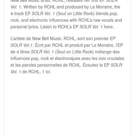
New Bell Music artist, RCHL, releases her first EP
SOLR
Vol. 1
. Written by RCHL and produced by Le Monstre, the
4-track EP
SOLR Vol. 1
(Soul on Little Rock) blends pop,
rock, and electronic influences with RCHL’s raw vocals and
personal lyrics. Listen to RCHL’s EP
SOLR Vol. 1
here.
L’artiste de New Bell Music, RCHL, sort son premier
EP
SOLR Vol.1
. Écrit par RCHL et produit par Le Monstre, l’EP
de 4 titres
SOLR Vol. 1
(Soul on Little Rock) mélange des
influences pop, rock et électroniques avec les voix cruciales
et les paroles personnelles de RCHL. Écoutez le EP
SOLR
Vol. 1
de RCHL. 1 ici.